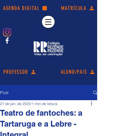
AGENDA DIGITAL
MATRÍCULA
PROFESSOR
ALUNO/PAIS
Post
27 de jan. de 2023
1 min de leitura
Teatro de fantoches: a
Tartaruga e a Lebre -
Integral.