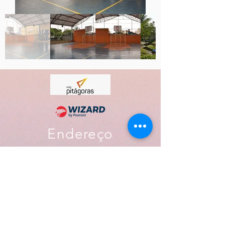
Endereço
Rua Floriano Peixoto, 27,
CEP
12308-030
| Centro - Jacareí, SP
Políticas de Privacidade