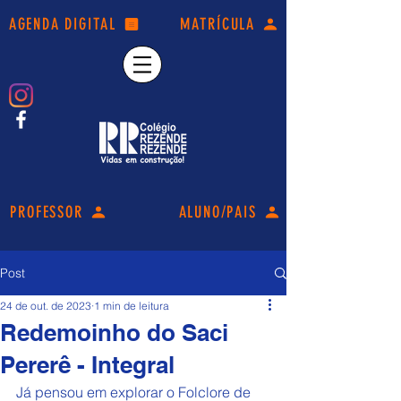
AGENDA DIGITAL
MATRÍCULA
PROFESSOR
ALUNO/PAIS
Post
24 de out. de 2023
1 min de leitura
Redemoinho do Saci
Pererê - Integral
Já pensou em explorar o Folclore de 