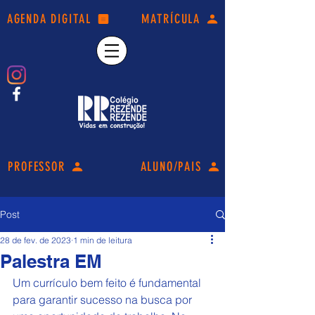
AGENDA DIGITAL
MATRÍCULA
PROFESSOR
ALUNO/PAIS
Post
28 de fev. de 2023
1 min de leitura
Palestra EM
Um currículo bem feito é fundamental 
para garantir sucesso na busca por 