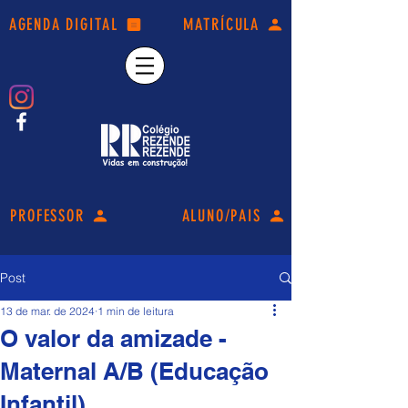
AGENDA DIGITAL
MATRÍCULA
PROFESSOR
ALUNO/PAIS
Post
13 de mar. de 2024
1 min de leitura
O valor da amizade -
Maternal A/B (Educação
Infantil).