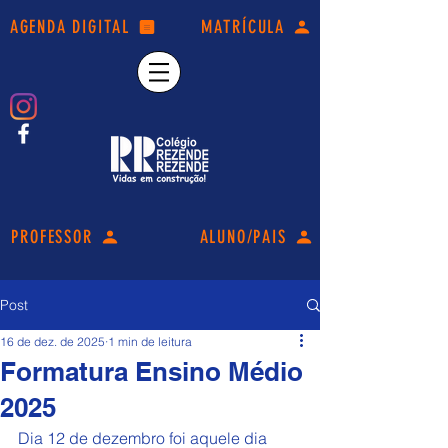
AGENDA DIGITAL
MATRÍCULA
PROFESSOR
ALUNO/PAIS
Post
16 de dez. de 2025
1 min de leitura
Formatura Ensino Médio
2025
Dia 12 de dezembro foi aquele dia 