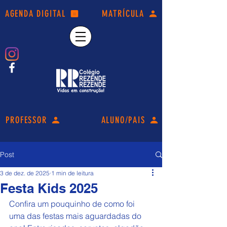
AGENDA DIGITAL
MATRÍCULA
PROFESSOR
ALUNO/PAIS
Post
3 de dez. de 2025
1 min de leitura
Festa Kids 2025
Confira um pouquinho de como foi 
uma das festas mais aguardadas do 