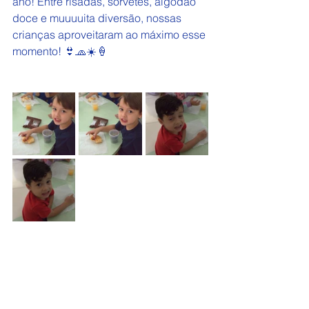
ano! Entre risadas, sorvetes, algodão 
doce e muuuuita diversão, nossas 
crianças aproveitaram ao máximo esse 
momento! 👙🧢☀️🍦