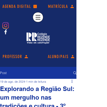
AGENDA DIGITAL
MATRÍCULA
PROFESSOR
ALUNO/PAIS
Post
19 de ago. de 2024
1 min de leitura
Explorando a Região Sul:
um mergulho nas
tradições e cultura - 3º