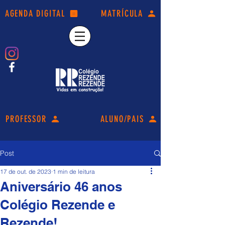
AGENDA DIGITAL
MATRÍCULA
PROFESSOR
ALUNO/PAIS
Post
17 de out. de 2023
1 min de leitura
Aniversário 46 anos
Colégio Rezende e
Rezende!