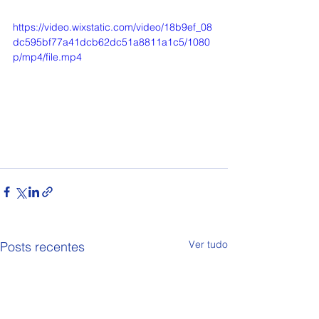
https://video.wixstatic.com/video/18b9ef_08
dc595bf77a41dcb62dc51a8811a1c5/1080
p/mp4/file.mp4
Ver tudo
Posts recentes