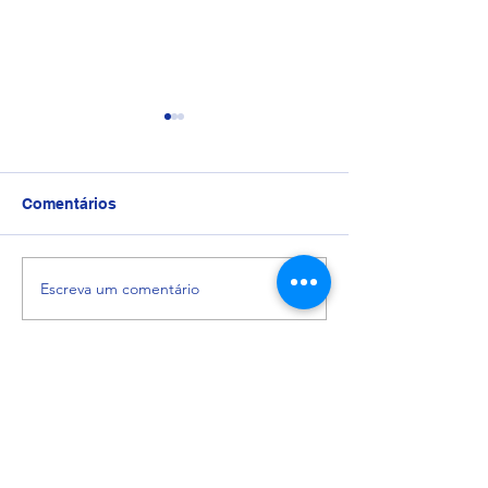
Comentários
Trote 9º Ano
Interclasse de V
Escreva um comentário