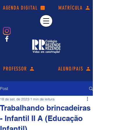
AGENDA DIGITAL
MATRÍCULA
PROFESSOR
ALUNO/PAIS
Post
18 de set. de 2023
1 min de leitura
Trabalhando brincadeiras
- Infantil II A (Educação
Infantil).