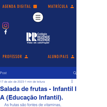
AGENDA DIGITAL
MATRÍCULA
PROFESSOR
ALUNO/PAIS
Post
17 de abr. de 2023
1 min de leitura
Salada de frutas - Infantil I
A (Educação Infantil).
As frutas são fontes de vitaminas, 