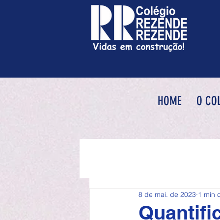
HOME
O CO
8 de mai. de 2023
1 min d
Quantific