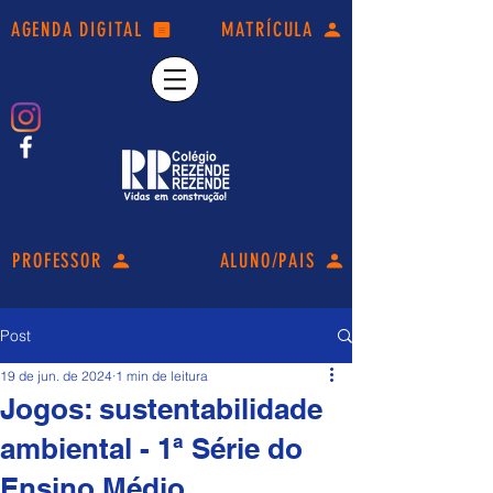
AGENDA DIGITAL
MATRÍCULA
PROFESSOR
ALUNO/PAIS
Post
19 de jun. de 2024
1 min de leitura
Jogos: sustentabilidade
ambiental - 1ª Série do
Ensino Médio.