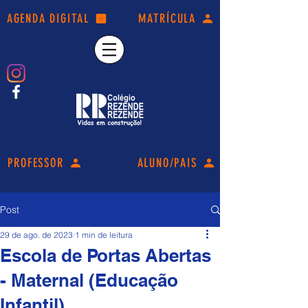
AGENDA DIGITAL
MATRÍCULA
PROFESSOR
ALUNO/PAIS
Post
29 de ago. de 2023
1 min de leitura
Escola de Portas Abertas
- Maternal (Educação
Infantil).