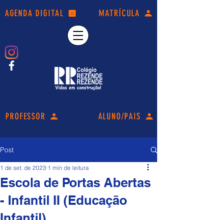
AGENDA DIGITAL
MATRÍCULA
PROFESSOR
ALUNO/PAIS
Post
1 de set. de 2023
1 min de leitura
Escola de Portas Abertas
- Infantil II (Educação
Infantil).