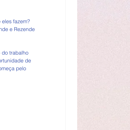
 eles fazem? 
ende e Rezende 
 do trabalho 
ortunidade de 
omeça pelo 