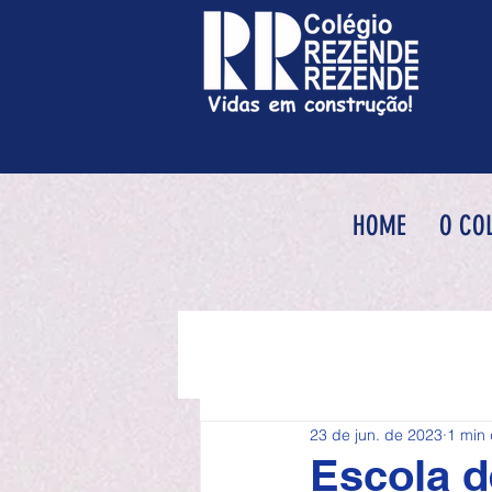
HOME
O CO
23 de jun. de 2023
1 min 
Escola de