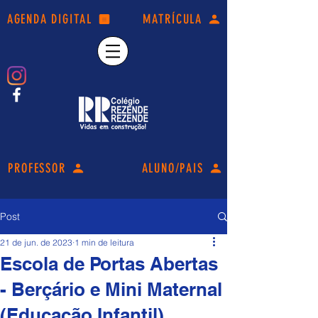
AGENDA DIGITAL
MATRÍCULA
PROFESSOR
ALUNO/PAIS
Post
21 de jun. de 2023
1 min de leitura
Escola de Portas Abertas
- Berçário e Mini Maternal
(Educação Infantil).