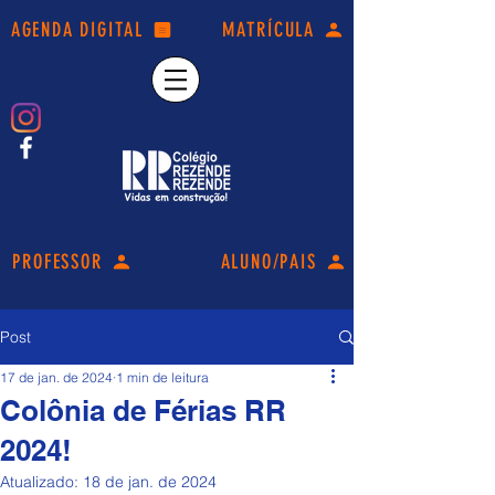
AGENDA DIGITAL
MATRÍCULA
PROFESSOR
ALUNO/PAIS
Post
17 de jan. de 2024
1 min de leitura
Colônia de Férias RR
2024!
Atualizado:
18 de jan. de 2024