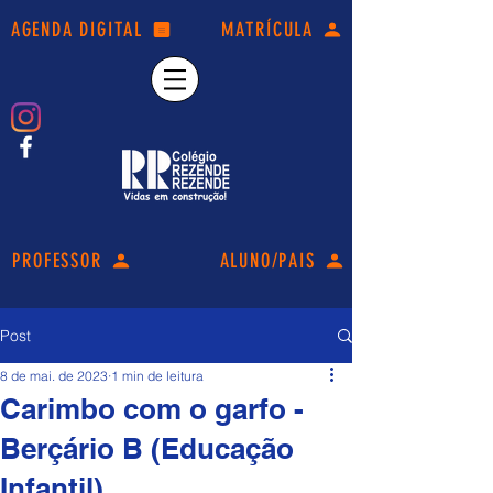
AGENDA DIGITAL
MATRÍCULA
PROFESSOR
ALUNO/PAIS
Post
8 de mai. de 2023
1 min de leitura
Carimbo com o garfo -
Berçário B (Educação
Infantil).