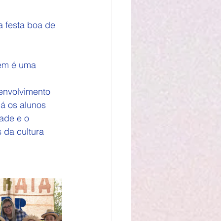
a festa boa de 
bém é uma 
envolvimento 
á os alunos 
ade e o 
 da cultura 