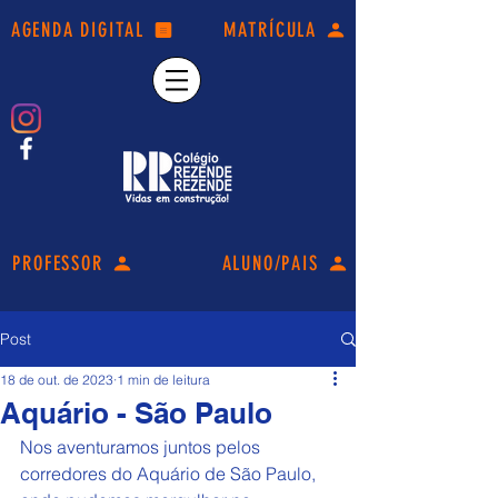
AGENDA DIGITAL
MATRÍCULA
PROFESSOR
ALUNO/PAIS
Post
18 de out. de 2023
1 min de leitura
Aquário - São Paulo
Nos aventuramos juntos pelos 
corredores do Aquário de São Paulo, 