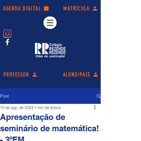
AGENDA DIGITAL
MATRÍCULA
PROFESSOR
ALUNO/PAIS
Post
10 de ago. de 2023
1 min de leitura
Apresentação de
seminário de matemática!
- 3ºEM.